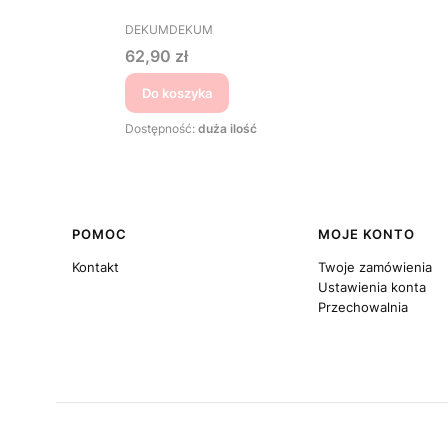
PRODUCENT
DEKUMDEKUM
Cena
62,90 zł
Do koszyka
Dostępność:
duża ilość
Linki w stopce
POMOC
MOJE KONTO
Kontakt
Twoje zamówienia
Ustawienia konta
Przechowalnia