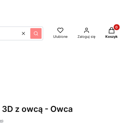
Produkty w kos
Wyczyść
Szukaj
Ulubione
Zaloguj się
Koszyk
 3D z owcą - Owca
 0)