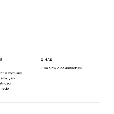
JE
O NAS
Kilka słów o dekumdekum
rotu/ wymiany
lamacyjny
atności
amacje