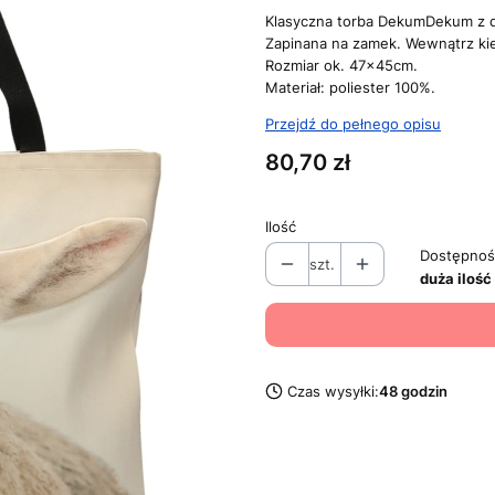
Klasyczna torba DekumDekum z d
Zapinana na zamek. Wewnątrz kie
Rozmiar ok. 47x45cm.
Materiał: poliester 100%.
Przejdź do pełnego opisu
Cena
80,70 zł
Ilość
Dostępnoś
szt.
duża ilość
Czas wysyłki:
48 godzin