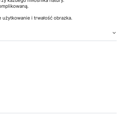
rzy każdego miłośnika natury.
komplikowaną.
 użytkowanie i trwałość obrazka.