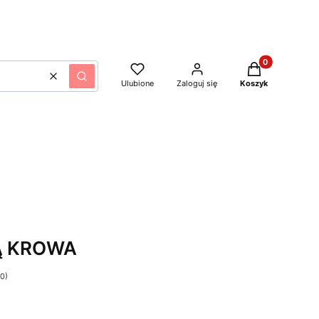
Produkty w kos
Wyczyść
Szukaj
Ulubione
Zaloguj się
Koszyk
Ą KROWA
 0)