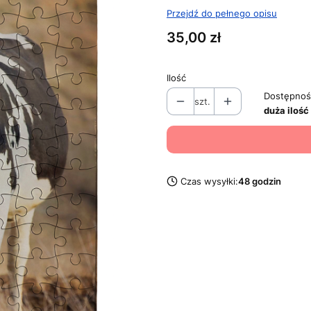
Przejdź do pełnego opisu
Cena
35,00 zł
Ilość
Dostępnoś
szt.
duża ilość
Czas wysyłki:
48 godzin