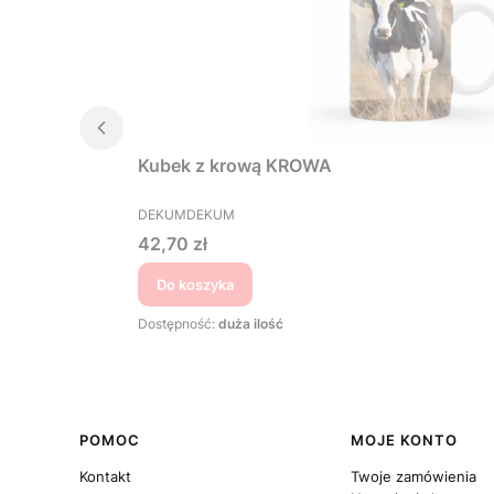
Kubek z krową KROWA
PRODUCENT
DEKUMDEKUM
Cena
42,70 zł
Do koszyka
Dostępność:
duża ilość
Linki w stopce
POMOC
MOJE KONTO
Kontakt
Twoje zamówienia