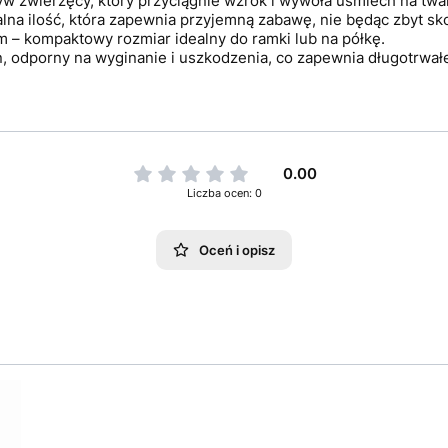
w zwierzęcy, który przyciągnie wzrok i wywoła uśmiech na twa
lna ilość, która zapewnia przyjemną zabawę, nie będąc zbyt s
 – kompaktowy rozmiar idealny do ramki lub na półkę.
n, odporny na wyginanie i uszkodzenia, co zapewnia długotrwałe
0.00
Liczba ocen: 0
Oceń i opisz