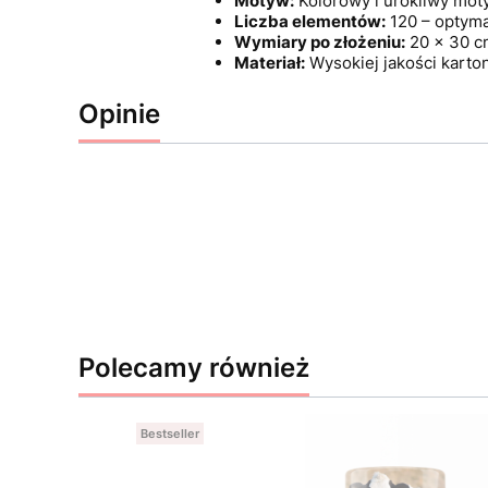
Motyw:
Kolorowy i urokliwy moty
Liczba elementów:
120 – optyma
Wymiary po złożeniu:
20 x 30 cm
Materiał:
Wysokiej jakości karto
Opinie
Polecamy również
Bestseller