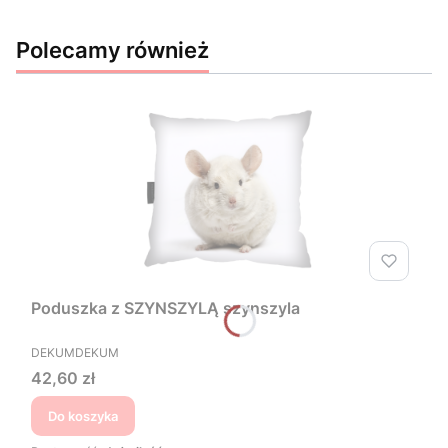
Polecamy również
Poduszka z SZYNSZYLĄ szynszyla
PRODUCENT
DEKUMDEKUM
Cena
42,60 zł
Do koszyka