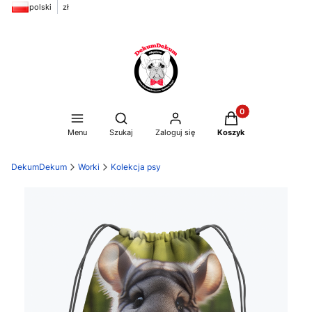
polski
zł
Produkty w koszyku
Otwórz wyszukiwarkę
Menu
Szukaj
Zaloguj się
Koszyk
DekumDekum
Worki
Kolekcja psy