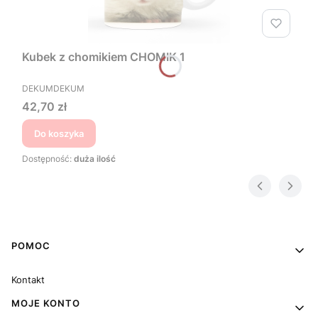
Kubek z chomikiem CHOMIK 1
PRODUCENT
DEKUMDEKUM
Cena
42,70 zł
Do koszyka
Dostępność:
duża ilość
Linki w stopce
POMOC
Kontakt
MOJE KONTO