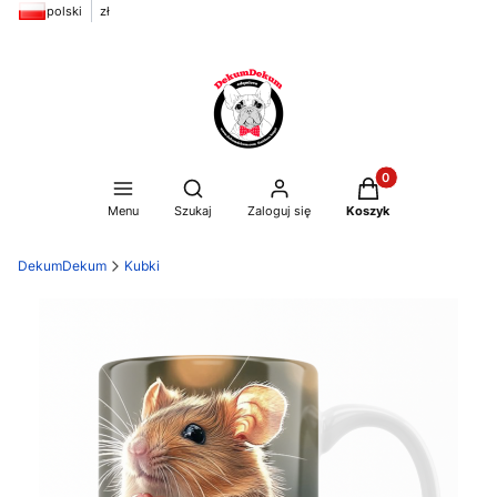
polski
zł
Produkty w koszyku
Otwórz wyszukiwarkę
Menu
Szukaj
Zaloguj się
Koszyk
DekumDekum
Kubki