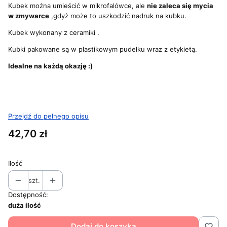
Kubek można umieścić w mikrofalówce, ale
nie zaleca się mycia
w zmywarce
,gdyż może to uszkodzić nadruk na kubku.
Kubek wykonany z ceramiki .
Kubki pakowane są w plastikowym pudełku wraz z etykietą.
Idealne na każdą okazję :)
Przejdź do pełnego opisu
Cena
42,70 zł
Ilość
szt.
Dostępność:
duża ilość
Dodaj do koszyka