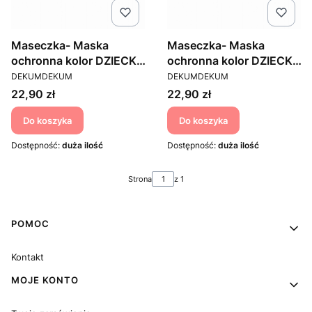
Maseczka- Maska
Maseczka- Maska
ochronna kolor DZIECKO
ochronna kolor DZIECKO
PRODUCENT
PRODUCENT
5
6
DEKUMDEKUM
DEKUMDEKUM
Cena
Cena
22,90 zł
22,90 zł
Do koszyka
Do koszyka
Dostępność:
duża ilość
Dostępność:
duża ilość
Strona
z 1
Linki w stopce
POMOC
Kontakt
MOJE KONTO