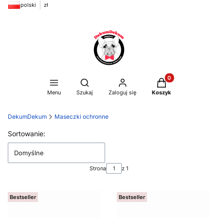
polski
zł
Produkty w koszyku
Otwórz wyszukiwarkę
Menu
Szukaj
Zaloguj się
Koszyk
DekumDekum
Maseczki ochronne
Lista produktów
Sortowanie:
Domyślne
Strona
z 1
Bestseller
Bestseller