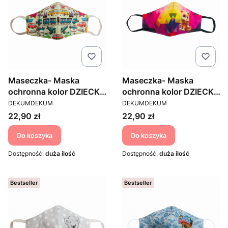
Maseczka- Maska
Maseczka- Maska
ochronna kolor DZIECKO
ochronna kolor DZIECKO
PRODUCENT
PRODUCENT
1
3
DEKUMDEKUM
DEKUMDEKUM
Cena
Cena
22,90 zł
22,90 zł
Do koszyka
Do koszyka
Dostępność:
duża ilość
Dostępność:
duża ilość
Bestseller
Bestseller