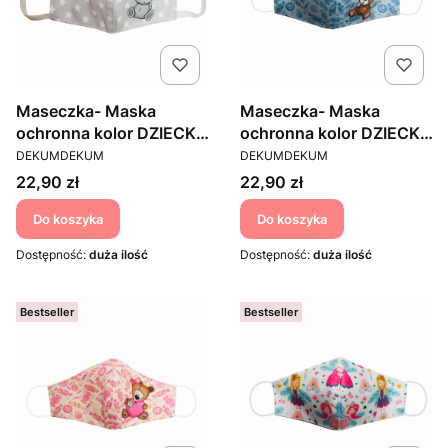
Maseczka- Maska
Maseczka- Maska
ochronna kolor DZIECKO
ochronna kolor DZIECKO
PRODUCENT
PRODUCENT
2
4
DEKUMDEKUM
DEKUMDEKUM
Cena
Cena
22,90 zł
22,90 zł
Do koszyka
Do koszyka
Dostępność:
duża ilość
Dostępność:
duża ilość
Bestseller
Bestseller