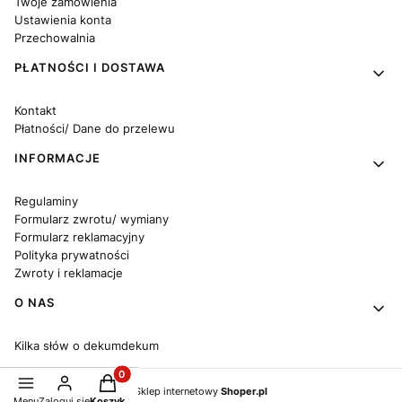
Twoje zamówienia
Ustawienia konta
Przechowalnia
PŁATNOŚCI I DOSTAWA
Kontakt
Płatności/ Dane do przelewu
INFORMACJE
Regulaminy
Formularz zwrotu/ wymiany
Formularz reklamacyjny
Polityka prywatności
Zwroty i reklamacje
O NAS
Kilka słów o dekumdekum
Produkty w koszyku: 0. Zobacz szczegóły
Sklep internetowy
Shoper.pl
Menu
Zaloguj się
Koszyk