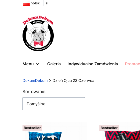
polski
zł
Menu
Galeria
Indywidualne Zamówienia
Promoc
DekumDekum
Dzień Ojca 23 Czerwca
Lista produktów
Sortowanie:
Domyślne
Bestseller
Bestseller