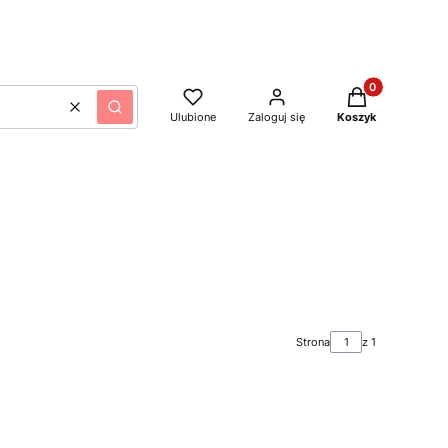
Produkty w kos
Wyczyść
Szukaj
Ulubione
Zaloguj się
Koszyk
Strona
z 1