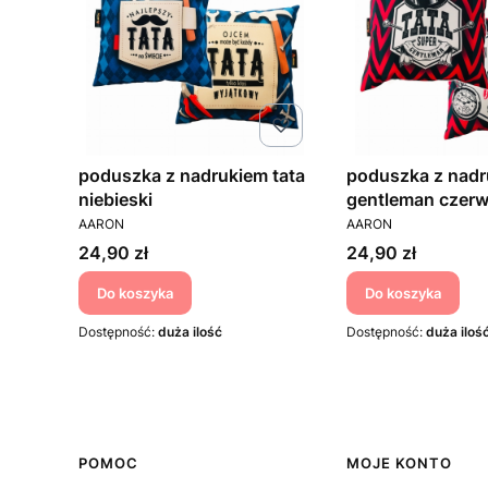
poduszka z nadrukiem tata
poduszka z nadr
niebieski
gentleman czer
PRODUCENT
PRODUCENT
AARON
AARON
Cena
Cena
24,90 zł
24,90 zł
Do koszyka
Do koszyka
Dostępność:
duża ilość
Dostępność:
duża iloś
Linki w stopce
POMOC
MOJE KONTO