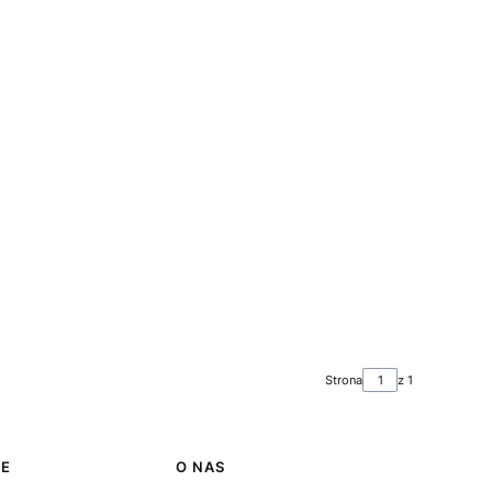
Strona
z 1
JE
O NAS